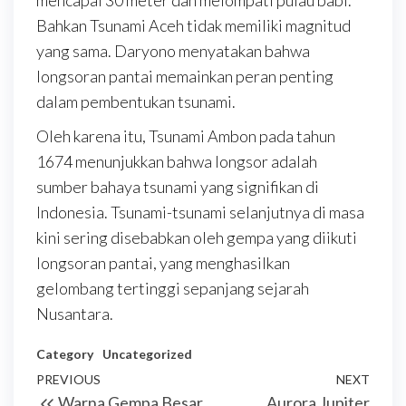
mencapai 30 meter dan melompati pulau babi.
Bahkan Tsunami Aceh tidak memiliki magnitud
yang sama. Daryono menyatakan bahwa
longsoran pantai memainkan peran penting
dalam pembentukan tsunami.
Oleh karena itu, Tsunami Ambon pada tahun
1674 menunjukkan bahwa longsor adalah
sumber bahaya tsunami yang signifikan di
Indonesia. Tsunami-tsunami selanjutnya di masa
kini sering disebabkan oleh gempa yang diikuti
longsoran pantai, yang menghasilkan
gelombang tertinggi sepanjang sejarah
Nusantara.
Category
Uncategorized
Post
Previous
PREVIOUS
NEXT
Next
Warna Gempa Besar
Aurora Jupiter