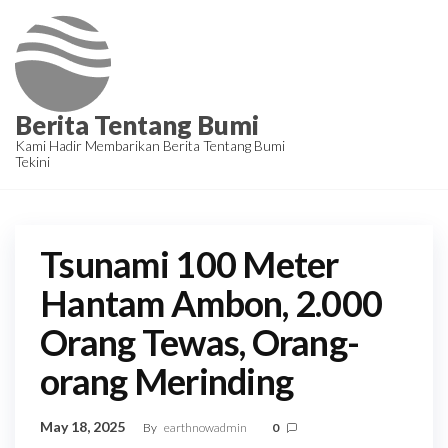
Skip
to
the
content
Berita Tentang Bumi
Kami Hadir Membarikan Berita Tentang Bumi
Tekini
Tsunami 100 Meter
Hantam Ambon, 2.000
Orang Tewas, Orang-
orang Merinding
May 18, 2025
By
earthnowadmin
0