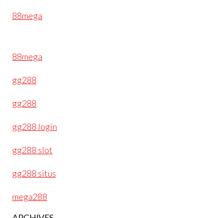
88mega
88mega
gg288
gg288
gg288 login
gg288 slot
gg288 situs
mega288
ARCHIVES