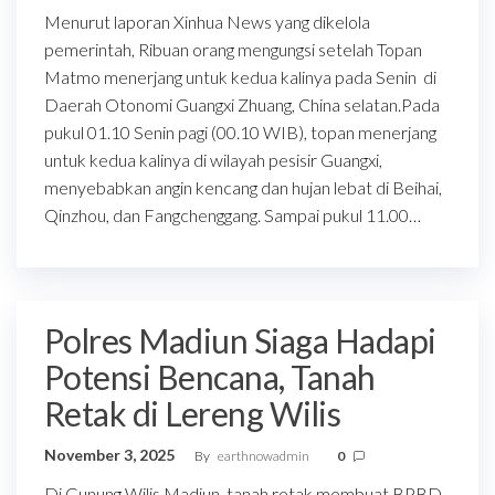
Menurut laporan Xinhua News yang dikelola
pemerintah, Ribuan orang mengungsi setelah Topan
Matmo menerjang untuk kedua kalinya pada Senin di
Daerah Otonomi Guangxi Zhuang, China selatan.Pada
pukul 01.10 Senin pagi (00.10 WIB), topan menerjang
untuk kedua kalinya di wilayah pesisir Guangxi,
menyebabkan angin kencang dan hujan lebat di Beihai,
Qinzhou, dan Fangchenggang. Sampai pukul 11.00…
Polres Madiun Siaga Hadapi
Potensi Bencana, Tanah
Retak di Lereng Wilis
November 3, 2025
By
earthnowadmin
0
Di Gunung Wilis Madiun, tanah retak membuat BPBD,