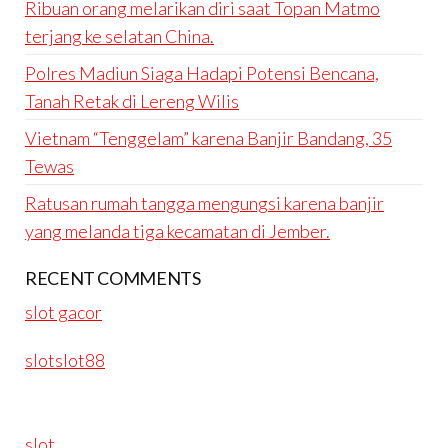
Ribuan orang melarikan diri saat Topan Matmo
terjang ke selatan China.
Polres Madiun Siaga Hadapi Potensi Bencana,
Tanah Retak di Lereng Wilis
Vietnam “Tenggelam” karena Banjir Bandang, 35
Tewas
Ratusan rumah tangga mengungsi karena banjir
yang melanda tiga kecamatan di Jember.
RECENT COMMENTS
slot gacor
slotslot88
slot