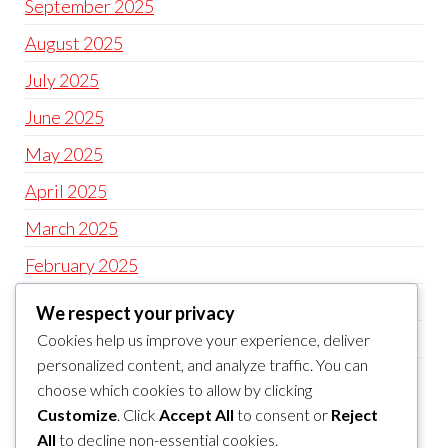
September 2025
August 2025
July 2025
June 2025
May 2025
April 2025
March 2025
February 2025
January 2025
We respect your privacy
December 2024
Cookies help us improve your experience, deliver
personalized content, and analyze traffic. You can
November 2024
choose which cookies to allow by clicking
Customize
. Click
Accept All
to consent or
Reject
CATEGORIES
All
to decline non-essential cookies.