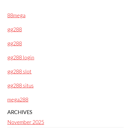
88mega
gg288
gg288
gg288 login
gg288 slot
gg288 situs
mega288
ARCHIVES
November 2025