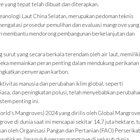
 yang tepat telah dibuat dan diterapkan.
Oseanologi Laut China Selatan, merupakan pedoman teknis
k mengatasi prosedur pemulihan dan evaluasi mangrove yang
akan membantu mendorong pembangunan berkelanjutan dan
 surut yang secara berkala terendam oleh air laut, memilik
 Mereka memainkan peran penting dalam mendukung perikanan
ingkatkan penyerapan karbon.
tivitas manusia dan perubahan iklim global, seperti
 biasa, dan peningkatan polusi, telah menyebabkan perubaha
stem penting ini.
orld’s Mangroves) 2024 yang dirilis oleh Global Mangrov
ove di dunia saat ini mencapai sekitar 14,7 juta hektare, t
orkan oleh Organisasi Pangan dan Pertanian (FAO) Perserika
tirkan, lima puluh persen mangrove di seluruh dunia