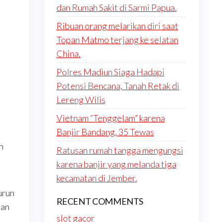
dan Rumah Sakit di Sarmi Papua.
Ribuan orang melarikan diri saat
Topan Matmo terjang ke selatan
China.
Polres Madiun Siaga Hadapi
i
Potensi Bencana, Tanah Retak di
Lereng Wilis
Vietnam “Tenggelam” karena
Banjir Bandang, 35 Tewas
n
Ratusan rumah tangga mengungsi
karena banjir yang melanda tiga
kecamatan di Jember.
e
urun
RECENT COMMENTS
tan
slot gacor