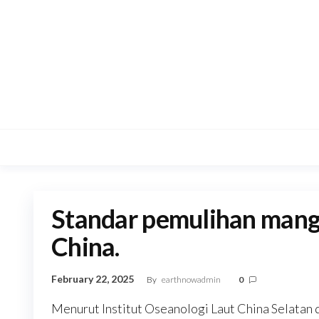
Skip
to
the
content
Standar pemulihan mang
China.
February 22, 2025
By
earthnowadmin
0
Menurut Institut Oseanologi Laut China Selatan 