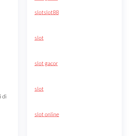
slotslot88
slot
slot gacor
slot
 di
slot online