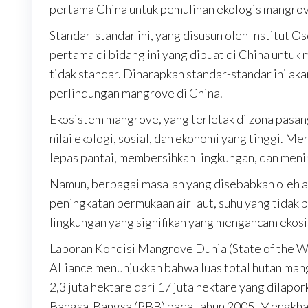
pertama China untuk pemulihan ekologis mangrove
Standar-standar ini, yang disusun oleh Institut 
pertama di bidang ini yang dibuat di China untu
tidak standar. Diharapkan standar-standar ini 
perlindungan mangrove di China.
Ekosistem mangrove, yang terletak di zona pasang
nilai ekologi, sosial, dan ekonomi yang tinggi.
lepas pantai, membersihkan lingkungan, dan men
Namun, berbagai masalah yang disebabkan oleh ak
peningkatan permukaan air laut, suhu yang tidak
lingkungan yang signifikan yang mengancam ekosi
Laporan Kondisi Mangrove Dunia (State of the W
Alliance menunjukkan bahwa luas total hutan mangr
2,3 juta hektare dari 17 juta hektare yang dilap
Bangsa-Bangsa (PBB) pada tahun 2005. Mengkhawa