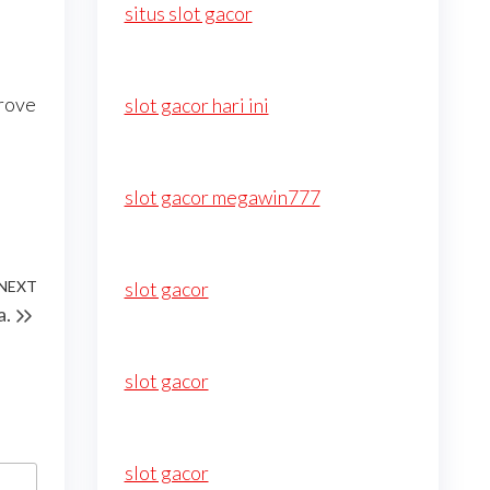
situs slot gacor
grove
slot gacor hari ini
slot gacor megawin777
NEXT
Next
slot gacor
a.
Post
slot gacor
slot gacor