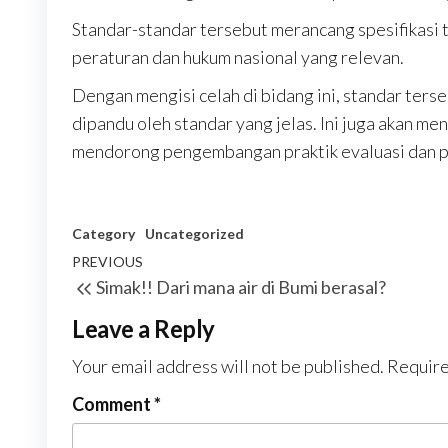
Standar-standar tersebut merancang spesifikasi t
peraturan dan hukum nasional yang relevan.
Dengan mengisi celah di bidang ini, standar te
dipandu oleh standar yang jelas. Ini juga akan m
mendorong pengembangan praktik evaluasi dan p
Category
Uncategorized
Post
Previous
PREVIOUS
Simak!! Dari mana air di Bumi berasal?
navigation
Post
Leave a Reply
Your email address will not be published.
Require
Comment
*