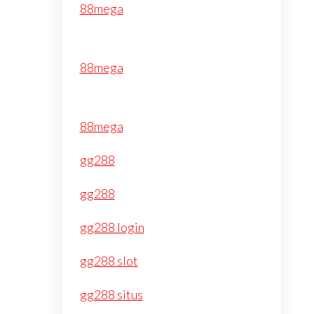
88mega
88mega
88mega
gg288
gg288
gg288 login
gg288 slot
gg288 situs