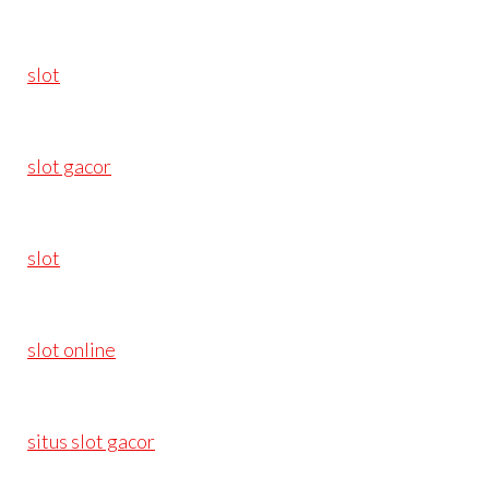
slot
slot gacor
slot
slot online
situs slot gacor