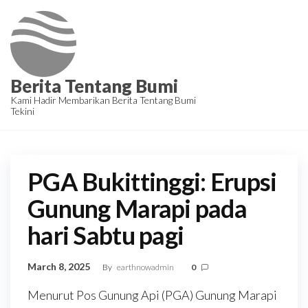
Skip
to
the
content
Berita Tentang Bumi
Kami Hadir Membarikan Berita Tentang Bumi
Tekini
PGA Bukittinggi: Erupsi
Gunung Marapi pada
hari Sabtu pagi
March 8, 2025
By
earthnowadmin
0
Menurut Pos Gunung Api (PGA) Gunung Marapi