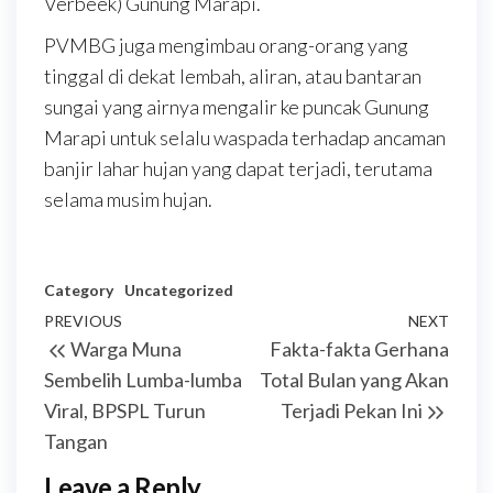
Verbeek) Gunung Marapi.
PVMBG juga mengimbau orang-orang yang
tinggal di dekat lembah, aliran, atau bantaran
sungai yang airnya mengalir ke puncak Gunung
Marapi untuk selalu waspada terhadap ancaman
banjir lahar hujan yang dapat terjadi, terutama
selama musim hujan.
Category
Uncategorized
Post
Previous
PREVIOUS
NEXT
Next
Warga Muna
Fakta-fakta Gerhana
navigation
Post
Post
Sembelih Lumba-lumba
Total Bulan yang Akan
Viral, BPSPL Turun
Terjadi Pekan Ini
Tangan
Leave a Reply