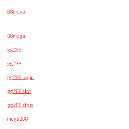
88mega
88mega
gg288
gg288
gg288 login
gg288 slot
gg288 situs
mega288