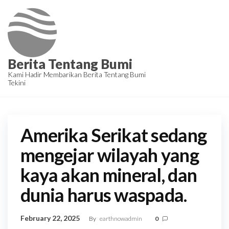
Skip
to
the
content
Berita Tentang Bumi
Kami Hadir Membarikan Berita Tentang Bumi
Tekini
Amerika Serikat sedang
mengejar wilayah yang
kaya akan mineral, dan
dunia harus waspada.
February 22, 2025
By
earthnowadmin
0