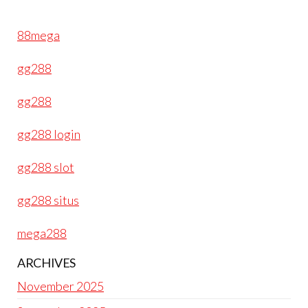
88mega
gg288
gg288
gg288 login
gg288 slot
gg288 situs
mega288
ARCHIVES
November 2025