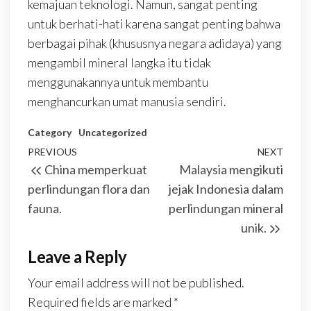
kemajuan teknologi. Namun, sangat penting
untuk berhati-hati karena sangat penting bahwa
berbagai pihak (khususnya negara adidaya) yang
mengambil mineral langka itu tidak
menggunakannya untuk membantu
menghancurkan umat manusia sendiri.
Category
Uncategorized
Post
Previous
PREVIOUS
NEXT
Next
China memperkuat
Malaysia mengikuti
navigation
Post
Post
perlindungan flora dan
jejak Indonesia dalam
fauna.
perlindungan mineral
unik.
Leave a Reply
Your email address will not be published.
Required fields are marked
*