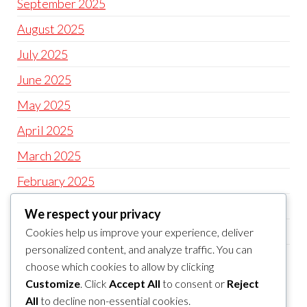
September 2025
August 2025
July 2025
June 2025
May 2025
April 2025
March 2025
February 2025
January 2025
We respect your privacy
December 2024
Cookies help us improve your experience, deliver
personalized content, and analyze traffic. You can
November 2024
choose which cookies to allow by clicking
Customize
. Click
Accept All
to consent or
Reject
CATEGORIES
All
to decline non-essential cookies.