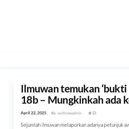
Skip
to
the
content
Ilmuwan temukan ‘bukti 
18b – Mungkinkah ada ke
April 22, 2025
By
earthnowadmin
0
Sejumlah ilmuwan melaporkan adanya petunjuk aw