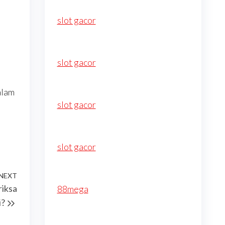
slot gacor
slot gacor
alam
slot gacor
slot gacor
NEXT
Next
riksa
88mega
Post
i?