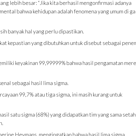
g lebih besar: “Jika kita berhasil mengonfirmasi adanya
damental bahwa kehidupan adalah fenomena yang umum di ga
ih banyak hal yang perlu dipastikan.
gkat kepastian yang dibutuhkan untuk disebut sebagai pen
memiliki keyakinan 99,99999% bahwa hasil pengamatan mer
kenal sebagai hasil lima sigma.
cayaan 99,7% atau tiga sigma, ini masih kurang untuk
 hasil satu sigma (68%) yang didapatkan tim yang sama seta
n.
herine Heymans, mengingatkan bahwa hasil lima sigma