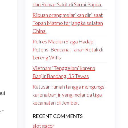
dan Rumah Sakit di Sarmi Papua.
l
Ribuan orang melarikan diri saat
Topan Matmo terjang ke selatan
China.
Polres Madiun Siaga Hadapi
Potensi Bencana, Tanah Retak di
Lereng Wilis
Vietnam “Tenggelam” karena
Banjir Bandang, 35 Tewas
Ratusan rumah tangga mengungsi
aui
karena banjir yang melanda tiga
kecamatan di Jember.
,”
RECENT COMMENTS
slot gacor