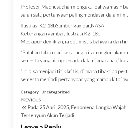
Profesor Madhusudhan mengakui bahwa masih ban
salah satu pertanyaan paling mendasar dalam ilm
Ilustrasi K2-18bSumber gambar,NASA
Keterangan gambar,Ilustrasi K2-18b
Meskipun demikian, ia optimistis bahwa ia dan tim
“Puluhan tahun dari sekarang, kita mungkin akan 
semesta yang hidup berada dalam jangkauan,” kat
“Ini bisa menjadi titik kritis, di mana tiba-tiba 
semesta menjadi pertanyaan yang mampu kita jaw
Category
Uncategorized
Post
Previous
PREVIOUS
Pada 25 April 2025, Fenomena Langka Wajah
navigation
Post
Tersenyum Akan Terjadi
Leave a Reply