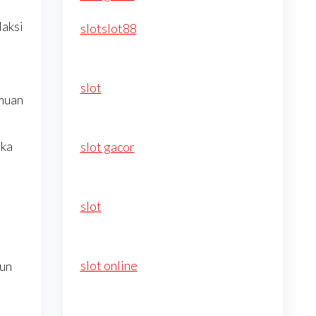
laksi
slotslot88
slot
emuan
eka
slot gacor
slot
slot online
hun