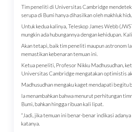
Tim peneliti di Universitas Cambridge mendetek
serupa di Bumi hanya dihasilkan oleh makhluk hidu
Untuk kedua kalinya, Teleskop James Webb (JWS
mungkin ada hubungannya dengan kehidupan. Kali i
Akan tetapi, baik tim peneliti maupun astronom l
memastikan kebenaran temuan ini.
Ketua peneliti, Profesor Nikku Madhusudhan, keti
Universitas Cambridge mengatakan optimistis ak
Madhusudhan mengaku kaget mendapati begitu ban
Ia menambahkan bahwa menurut perhitungan timnya
Bumi, bahkan hingga ribuan kali lipat.
“Jadi, jika temuan ini benar-benar indikasi adanya
katanya.