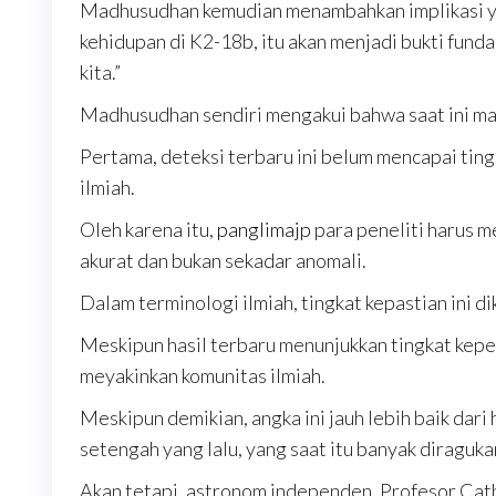
Madhusudhan kemudian menambahkan implikasi yan
kehidupan di K2-18b, itu akan menjadi bukti fun
kita.”
Madhusudhan sendiri mengakui bahwa saat ini mas
Pertama, deteksi terbaru ini belum mencapai tin
ilmiah.
Oleh karena itu,
panglimajp
para peneliti harus 
akurat dan bukan sekadar anomali.
Dalam terminologi ilmiah, tingkat kepastian ini di
Meskipun hasil terbaru menunjukkan tingkat keper
meyakinkan komunitas ilmiah.
Meskipun demikian, angka ini jauh lebih baik dari
setengah yang lalu, yang saat itu banyak diraguka
Akan tetapi, astronom independen, Profesor Cat