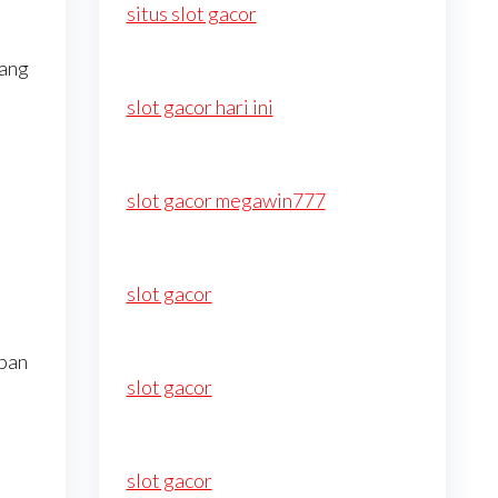
situs slot gacor
yang
slot gacor hari ini
slot gacor megawin777
slot gacor
upan
slot gacor
slot gacor