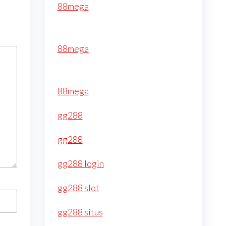
88mega
88mega
88mega
gg288
gg288
gg288 login
gg288 slot
gg288 situs