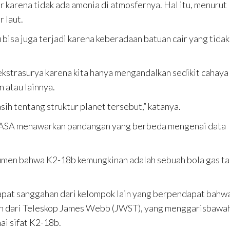
r karena tidak ada amonia di atmosfernya. Hal itu, menurut
 laut.
bisa juga terjadi karena keberadaan batuan cair yang tidak
ekstrasurya karena kita hanya mengandalkan sedikit cahaya 
 atau lainnya.
ih tentang struktur planet tersebut,” katanya.
 NASA menawarkan pandangan yang berbeda mengenai data
gumen bahwa K2-18b kemungkinan adalah sebuah bola gas t
ndapat sanggahan dari kelompok lain yang berpendapat bahw
eh dari Teleskop James Webb (JWST), yang menggarisbawa
ai sifat K2-18b.