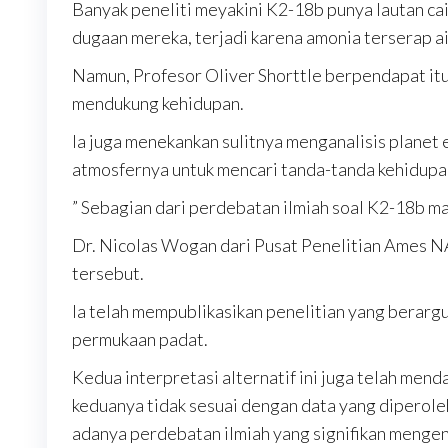
Banyak peneliti meyakini K2-18b punya lautan cai
dugaan mereka, terjadi karena amonia terserap air
Namun, Profesor Oliver Shorttle berpendapat itu 
mendukung kehidupan.
Ia juga menekankan sulitnya menganalisis planet 
atmosfernya untuk mencari tanda-tanda kehidupan
” Sebagian dari perdebatan ilmiah soal K2-18b mas
Dr. Nicolas Wogan dari Pusat Penelitian Ames
tersebut.
Ia telah mempublikasikan penelitian yang berar
permukaan padat.
Kedua interpretasi alternatif ini juga telah me
keduanya tidak sesuai dengan data yang diperol
adanya perdebatan ilmiah yang signifikan mengen