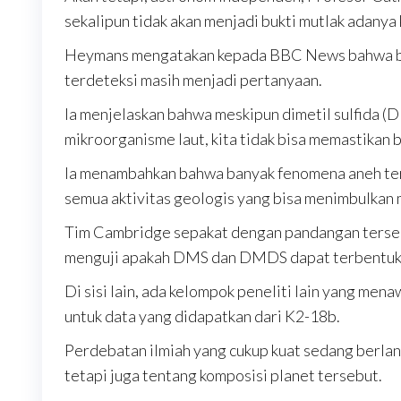
sekalipun tidak akan menjadi bukti mutlak adanya 
Heymans mengatakan kepada BBC News bahwa bahka
terdeteksi masih menjadi pertanyaan.
Ia menjelaskan bahwa meskipun dimetil sulfida (D
mikroorganisme laut, kita tidak bisa memastikan b
Ia menambahkan bahwa banyak fenomena aneh terj
semua aktivitas geologis yang bisa menimbulkan 
Tim Cambridge sepakat dengan pandangan terseb
menguji apakah DMS dan DMDS dapat terbentuk me
Di sisi lain, ada kelompok peneliti lain yang men
untuk data yang didapatkan dari K2-18b.
Perdebatan ilmiah yang cukup kuat sedang berl
tetapi juga tentang komposisi planet tersebut.